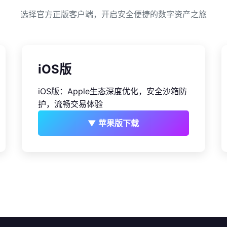
选择官方正版客户端，开启安全便捷的数字资产之旅
iOS版
iOS版：Apple生态深度优化，安全沙箱防
护，流畅交易体验
▼ 苹果版下载