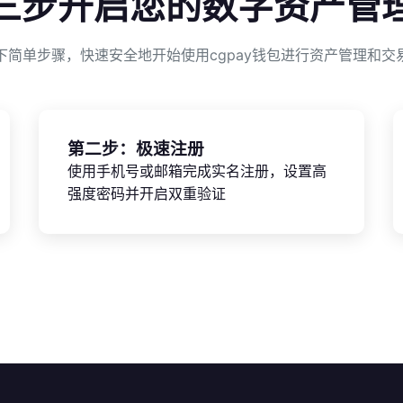
三步开启您的数字资产管
下简单步骤，快速安全地开始使用cgpay钱包进行资产管理和交
第二步：极速注册
使用手机号或邮箱完成实名注册，设置高
强度密码并开启双重验证