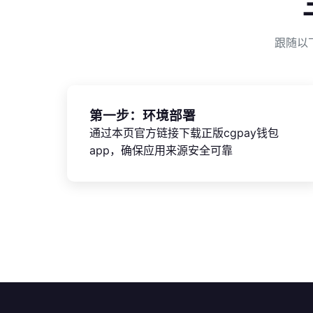
跟随以
第一步：环境部署
通过本页官方链接下载正版cgpay钱包
app，确保应用来源安全可靠