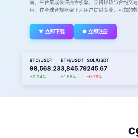
虞。平台集成极速撮合引擎，支持现货与合约交易，深
用，在全球合规框架下为用户提供专业、可靠的数
▼ 立即下载
● 立即注册
BTC/USDT
ETH/USDT
SOL/USDT
98,568.23
3,845.79
245.67
+2.34%
+1.56%
-0.78%
c