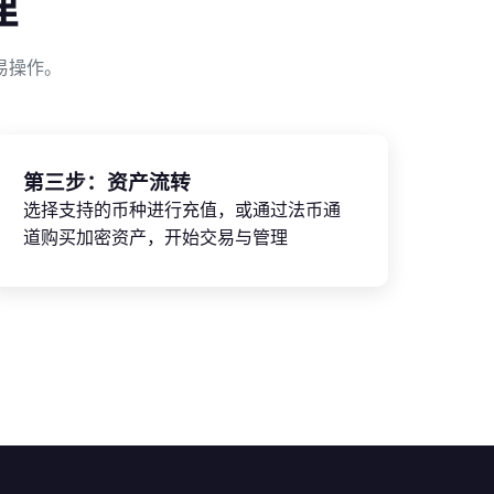
理
易操作。
第三步：资产流转
选择支持的币种进行充值，或通过法币通
道购买加密资产，开始交易与管理