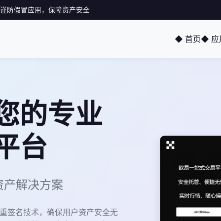
p，谨防假冒应用，保障资产安全
◆ 首页
◆ 
：您的专业
平台
资产解决方案
多重签名技术，确保用户资产安全无