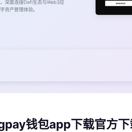
度连接Defi生态与Web3应
字资产管理体验。
gpay钱包app下载官方下