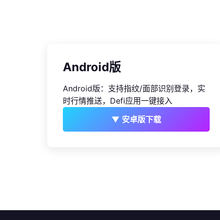
Android版
Android版：支持指纹/面部识别登录，实
时行情推送，Defi应用一键接入
▼ 安卓版下载